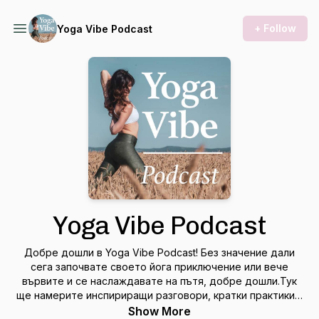
+ Follow
Yoga Vibe Podcast
Yoga Vibe Podcast
Добре дошли в Yoga Vibe Podcast! Без значение дали
сега започвате своето йога приключение или вече
вървите и се наслаждавате на пътя, добре дошли.Тук
ще намерите инспириращи разговори, кратки практики и
полезни инструменти, които ще ви вдъхновят да се
Show More