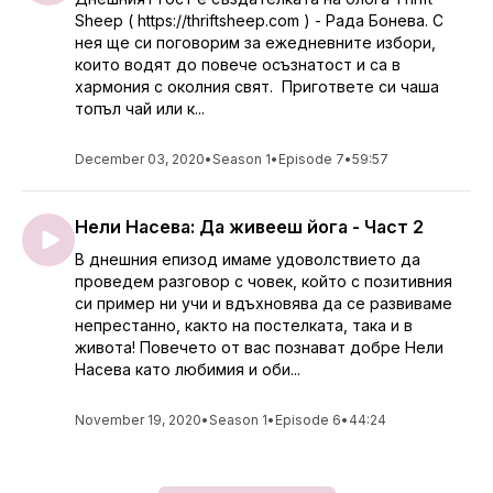
Sheep ( https://thriftsheep.com ) - Рада Бонева. С
нея ще си поговорим за ежедневните избори,
които водят до повече осъзнатост и са в
хармония с околния свят. Пригответе си чаша
топъл чай или к...
December 03, 2020
•
Season 1
•
Episode 7
•
59:57
Нели Насева: Да живееш йога - Част 2
В днешния епизод имаме удоволствието да
проведем разговор с човек, който с позитивния
си пример ни учи и вдъхновява да се развиваме
непрестанно, както на постелката, така и в
живота! Повечето от вас познават добре Нели
Насева като любимия и оби...
November 19, 2020
•
Season 1
•
Episode 6
•
44:24