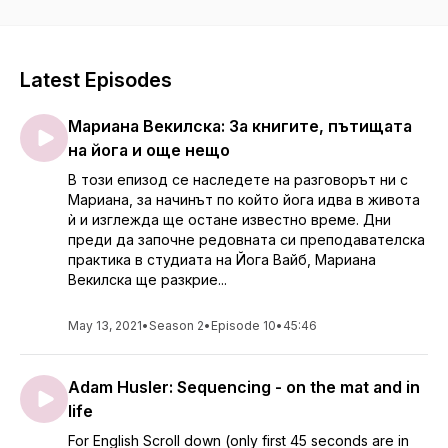
движите в посоката, в която искате да израствате.
Latest Episodes
Мариана Векилска: За книгите, пътищата
на йога и още нещо
В този епизод се наследете на разговорът ни с
Мариана, за начинът по който йога идва в живота
ѝ и изглежда ще остане известно време. Дни
преди да започне редовната си преподавателска
практика в студиата на Йога Вайб, Мариана
Векилска ще разкрие...
May 13, 2021
•
Season 2
•
Episode 10
•
45:46
Adam Husler: Sequencing - on the mat and in
life
For English Scroll down (only first 45 seconds are in