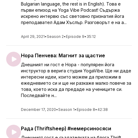
Bulgarian language, the rest is in English). Това е
първи епизод на Yoga Vibe Podcast! Съдържа
искрено интервю със световно признатия йога
преподавател Адам Хъслър. Разговорът е на а...
April 29, 2021
•
Season 2
•
Episode 9
•
35:12
Нора Пенчева: Магнит за щастие
Днешният ни гост е Нора - популярен йога
инструктор в верига студия YogaVibe. Ще ни даде
интересни идеи, които можем да приложим в
ежедневието си и ще ни разкаже малко повече за
това, което иска да предаде на учениците си.
Последвайте н...
December 17, 2020
•
Season 1
•
Episode 8
•
42:38
Рада (Thriftsheep) #немерсиносяси
Днешният гост е създателката на блога Thrift