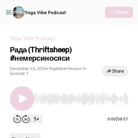
+ Follow
Yoga Vibe Podcast
Yoga Vibe Podcast
Рада (Thriftsheep)
#немерсиносяси
December 03, 2020
•
YogaVibe
•
Season 1
•
Share
Episode 7
Use Left/Right to seek, Home/End to jump to st
0:00
|
59:57