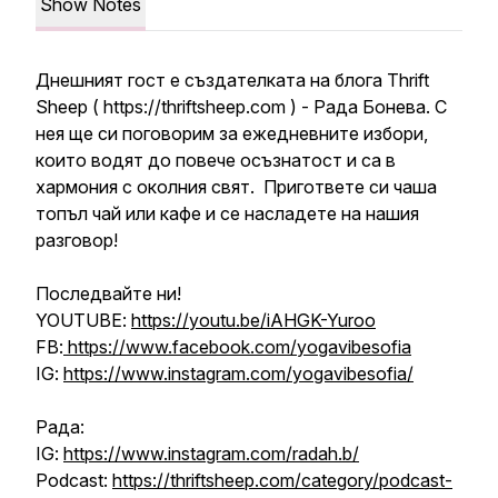
Show Notes
Днешният гост е създателката на блога Thrift
Sheep ( https://thriftsheep.com ) - Рада Бонева. С
нея ще си поговорим за ежедневните избори,
които водят до повече осъзнатост и са в
хармония с околния свят. Пригответе си чаша
топъл чай или кафе и се насладете на нашия
разговор!
Последвайте ни!
YOUTUBE:
https://youtu.be/iAHGK-Yuroo
FB:
https://www.facebook.com/yogavibesofia
IG:
https://www.instagram.com/yogavibesofia/
Рада:
IG:
https://www.instagram.com/radah.b/
Podcast:
https://thriftsheep.com/category/podcast-